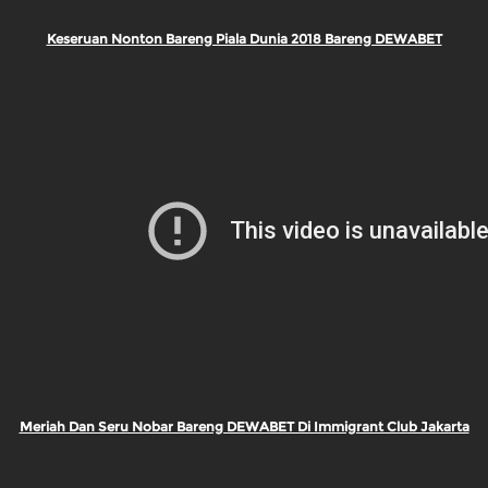
Keseruan Nonton Bareng Piala Dunia 2018 Bareng DEWABET
Meriah Dan Seru Nobar Bareng DEWABET Di Immigrant Club Jakarta