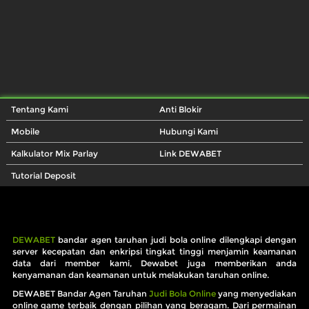
Tentang Kami
Anti Blokir
Mobile
Hubungi Kami
Kalkulator Mix Parlay
Link DEWABET
Tutorial Deposit
DEWABET
bandar agen taruhan judi bola online dilengkapi dengan
server kecepatan dan enkripsi tingkat tinggi menjamin keamanan
data dari member kami, Dewabet juga memberikan anda
kenyamanan dan keamanan untuk melakukan taruhan online.
DEWABET Bandar Agen Taruhan
Judi Bola Online
yang menyediakan
online game terbaik dengan pilihan yang beragam. Dari permainan