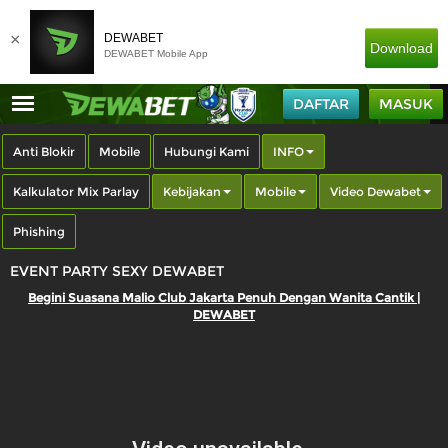
×
DEWABET
Download
DEWABET Mobile App
DAFTAR
MASUK
Anti Blokir
Mobile
Hubungi Kami
INFO
Kalkulator Mix Parlay
Kebijakan
Mobile
Video Dewabet
Phishing
EVENT PARTY SEXY DEWABET
Begini Suasana Malio Club Jakarta Penuh Dengan Wanita Cantik |
DEWABET