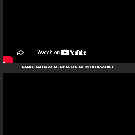
PANDUAN DARA MENDAFTAR AKUN DI DEWABET