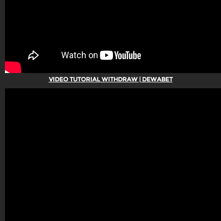
VIDEO TUTORIAL WITHDRAW | DEWABET