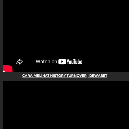
CARA MELIHAT HISTORY TURNOVER | DEWABET