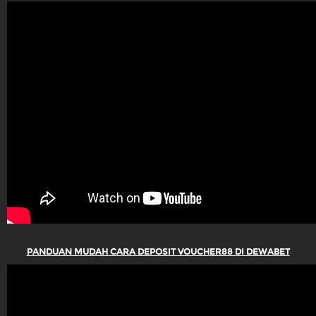
PANDUAN MUDAH CARA DEPOSIT VOUCHER88 DI DEWABET