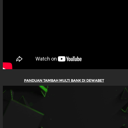
PANDUAN TAMBAH MULTI BANK DI DEWABET