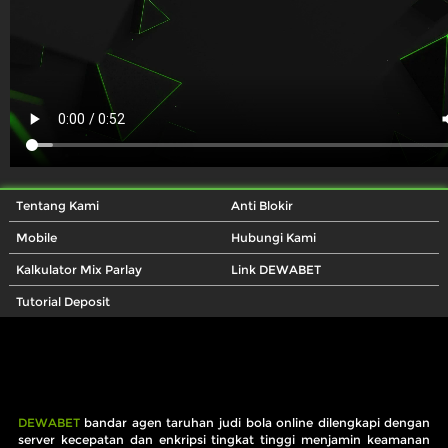
Tentang Kami
Anti Blokir
Mobile
Hubungi Kami
Kalkulator Mix Parlay
Link DEWABET
Tutorial Deposit
DEWABET
bandar agen taruhan judi bola online dilengkapi dengan
server kecepatan dan enkripsi tingkat tinggi menjamin keamanan